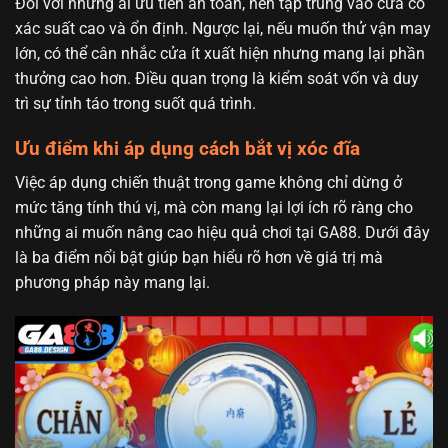
Đối với những ai ưu tiên an toàn, nên tập trung vào cửa có
xác suất cao và ổn định. Ngược lại, nếu muốn thử vận may
lớn, có thể cân nhắc cửa ít xuất hiện nhưng mang lại phần
thưởng cao hơn. Điều quan trọng là kiểm soát vốn và duy
trì sự tỉnh táo trong suốt quá trình.
Ưu điểm khi áp dụng cách bắt vị xóc đĩa
Việc áp dụng chiến thuật trong game không chỉ dừng ở
mức tăng tính thú vị, mà còn mang lại lợi ích rõ ràng cho
những ai muốn nâng cao hiệu quả chơi tại GA88. Dưới đây
là ba điểm nổi bật giúp bạn hiểu rõ hơn về giá trị mà
phương pháp này mang lại.