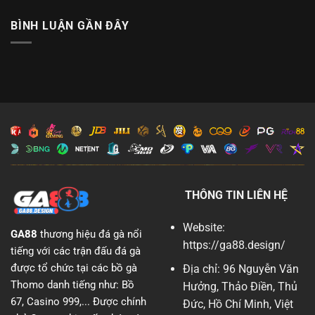
BÌNH LUẬN GẦN ĐÂY
THÔNG TIN LIÊN HỆ
Website:
GA88
thương hiệu đá gà nổi
https://ga88.design/
tiếng với các trận đấu đá gà
được tổ chức tại các bồ gà
Địa chỉ:
96 Nguyễn Văn
Thomo danh tiếng như: Bồ
Hưởng, Thảo Điền, Thủ
67, Casino 999,... Được chính
Đức, Hồ Chí Minh, Việt