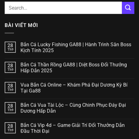
BÀI VIẾT MỚI
Bắn Cá Lucky Fishing GA88 | Hành Trình Săn Boss
28
Th9
Kịch Tính 2025
Bắn Cá Thần Rồng GA88 | Diệt Boss Đổi Thưởng
28
Th9
Hấp Dẫn 2025
Vua Bắn Cá Online – Khám Phá Đại Dương Kỳ Bí
28
Th9
Tại Ga88
Bắn Cá Vua Tài Lộc – Cùng Chinh Phục Đáy Đại
28
Th9
Dương Hấp Dẫn
Bắn Cá Vip 4d – Game Giải Trí Đổi Thưởng Dẫn
28
Th9
Đầu Thời Đại