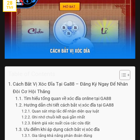
28
Th9
Table of Contents
Cách Bắt Vị Xóc Đĩa Tại Ga88 – Đăng Ký Ngay Để Nhân
Đôi Cơ Hội Thắng
Tìm hiểu tổng quan về xóc đĩa online tại GA88
Hướng dẫn chi tiết cách bắt vị xóc đĩa tại GA88
Quan sát nhịp lắc để nhận diện quy luật
Ghi nhớ chuỗi kết quả gần nhất
Đánh giá xác suất của các cửa đặt
Ưu điểm khi áp dụng cách bắt vị xóc đĩa
Gia tăng khả năng phán đoán đúng