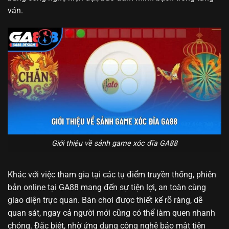
ván.
Giới thiệu về sảnh game xóc đĩa GA88
Khác với việc tham gia tại các tụ điểm truyền thống, phiên
bản online tại GA88 mang đến sự tiện lợi, an toàn cùng
giao diện trực quan. Bàn chơi được thiết kế rõ ràng, dễ
quan sát, ngay cả người mới cũng có thể làm quen nhanh
chóng. Đặc biệt, nhờ ứng dụng công nghệ bảo mật tiên