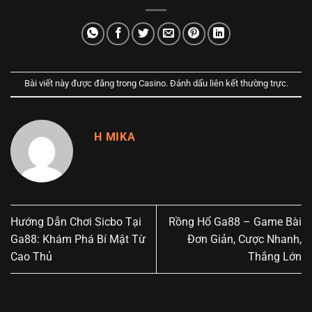
Bài viết này được đăng trong
Casino
. Đánh dấu
liên kết thường trực
.
H MIKA
Hướng Dẫn Chơi Sicbo Tại
Rồng Hổ Ga88 – Game Bài
Ga88: Khám Phá Bí Mật Từ
Đơn Giản, Cược Nhanh,
Cao Thủ
Thắng Lớn