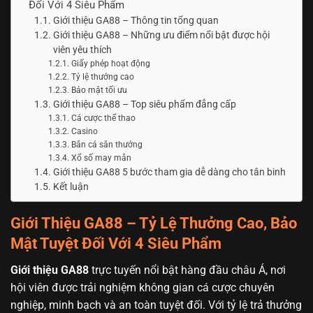
Đối Với 4 Siêu Phẩm
Giới thiệu GA88 – Thông tin tổng quan
Giới thiệu GA88 – Những ưu điểm nổi bật được hội
viên yêu thích
Giấy phép hoạt động
Tỷ lệ thưởng cao
Bảo mật tối ưu
Giới thiệu GA88 – Top siêu phẩm đẳng cấp
Cá cược thể thao
Casino
Bắn cá săn thưởng
Xổ số may mắn
Giới thiệu GA88 5 bước tham gia dễ dàng cho tân binh
Kết luận
Giới Thiệu GA88 – Tỷ Lệ Thưởng Cao, Bảo
Mật Tuyệt Đối Với 4 Siêu Phẩm
Giới thiệu GA88
trực tuyến nổi bật hàng đầu châu Á, nơi
hội viên được trải nghiệm không gian cá cược chuyên
nghiệp, minh bạch và an toàn tuyệt đối. Với tỷ lệ trả thưởng