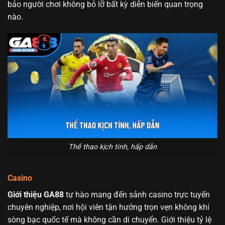
bảo người chơi không bỏ lỡ bất kỳ diễn biến quan trọng
nào.
Thể thao kịch tính, hấp dẫn
Casino
Giới thiệu GA88
tự hào mang đến sảnh casino trực tuyến
chuyên nghiệp, nơi hội viên tận hưởng trọn vẹn không khí
sòng bạc quốc tế mà không cần di chuyển. Giới thiệu tỷ lệ