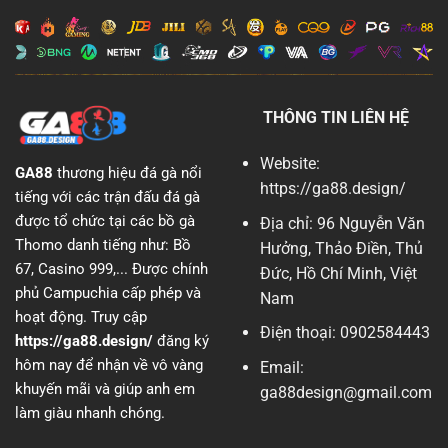
THÔNG TIN LIÊN HỆ
Website:
GA88
thương hiệu đá gà nổi
https://ga88.design/
tiếng với các trận đấu đá gà
được tổ chức tại các bồ gà
Địa chỉ:
96 Nguyễn Văn
Thomo danh tiếng như: Bồ
Hưởng, Thảo Điền, Thủ
67, Casino 999,... Được chính
Đức, Hồ Chí Minh, Việt
phủ Campuchia cấp phép và
Nam
hoạt động. Truy cập
Điện thoại:
0902584443
https://ga88.design/
đăng ký
hôm nay để nhận về vô vàng
Email:
khuyến mãi và giúp anh em
ga88design@gmail.com
làm giàu nhanh chóng.