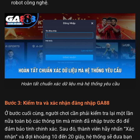
robot công nghệ.
Hoàn tất chuẩn xác dữ liệu mà hệ thống yêu cầu
Bước 3: Kiểm tra và xác nhận đăng nhập GA88
Ở bước cuối cùng, người chơi cần phải kiểm tra lại một lần
nữa toàn bộ các thông tin mà mình đã nhập trước đó để
đảm bảo tính chính xác. Sau đó, thành viên hãy nhấn “Xác
nhận” và đợi khoảng 10 đến 20 giây, hệ thống sẽ đưa bạn