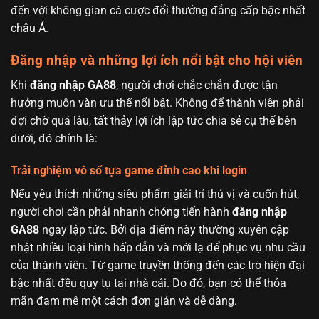
đến với không gian cá cược đổi thưởng đẳng cấp bậc nhất
châu Á.
Đăng nhập và những lợi ích nổi bật cho hội viên
Khi
đăng nhập GA88
, người chơi chắc chắn được tận
hưởng muôn vàn ưu thế nổi bật. Không để thành viên phải
đợi chờ quá lâu, tất thảy lợi ích lập tức chia sẻ cụ thể bên
dưới, đó chính là:
Trải nghiệm vô số tựa game đỉnh cao khi login
Nếu yêu thích những siêu phẩm giải trí thú vị và cuốn hút,
người chơi cần phải nhanh chóng tiến hành
đăng nhập
GA88
ngay lập tức. Bởi địa điểm này thường xuyên cập
nhật nhiều loại hình hấp dẫn và mới lạ để phục vụ nhu cầu
của thành viên. Từ game truyền thống đến các trò hiện đại
bậc nhất đều quy tụ tại nhà cái. Do đó, bạn có thể thỏa
mãn đam mê một cách đơn giản và dễ dàng.