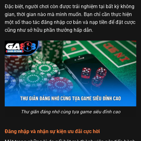
Đặc biệt, người chơi còn được trải nghiệm tại bất kỳ không
gian, thời gian nào mà mình muốn. Bạn chỉ cần thực hiện
một số thao tác đăng nhập cơ bản và nạp tiền để đặt cược
cũng như sở hữu phần thưởng hấp dẫn.
Thư giãn đáng nhớ cùng tựa game siêu đỉnh cao
Đăng nhập và nhận sự kiện ưu đãi cực hời