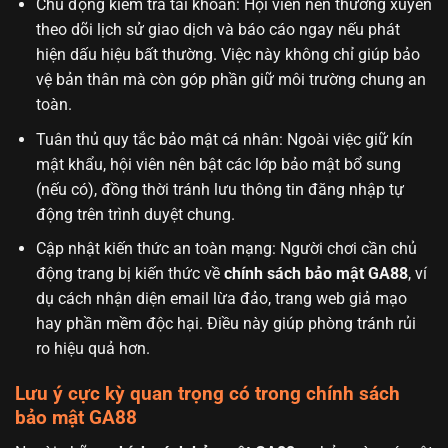
Chủ động kiểm tra tài khoản: Hội viên nên thường xuyên
theo dõi lịch sử giao dịch và báo cáo ngay nếu phát
hiện dấu hiệu bất thường. Việc này không chỉ giúp bảo
vệ bản thân mà còn góp phần giữ môi trường chung an
toàn.
Tuân thủ quy tắc bảo mật cá nhân: Ngoài việc giữ kín
mật khẩu, hội viên nên bật các lớp bảo mật bổ sung
(nếu có), đồng thời tránh lưu thông tin đăng nhập tự
động trên trình duyệt chung.
Cập nhật kiến thức an toàn mạng: Người chơi cần chủ
động trang bị kiến thức về
chính sách bảo mật GA88
, ví
dụ cách nhận diện email lừa đảo, trang web giả mạo
hay phần mềm độc hại. Điều này giúp phòng tránh rủi
ro hiệu quả hơn.
Lưu ý cực kỳ quan trọng có trong chính sách
bảo mật GA88