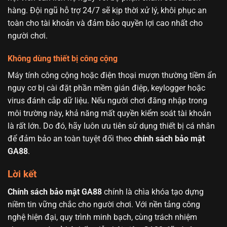
hàng. Đội ngũ hỗ trợ 24/7 sẽ kịp thời xử lý, khôi phục an
toàn cho tài khoản và đảm bảo quyền lợi cao nhất cho
người chơi.
Không dùng thiết bị công cộng
Máy tính công cộng hoặc điện thoại mượn thường tiềm ẩn
nguy cơ bị cài đặt phần mềm gián điệp, keylogger hoặc
virus đánh cắp dữ liệu. Nếu người chơi đăng nhập trong
môi trường này, khả năng mất quyền kiểm soát tài khoản
là rất lớn. Do đó, hãy luôn ưu tiên sử dụng thiết bị cá nhân
để đảm bảo an toàn tuyệt đối theo
chính sách bảo mật
GA88
.
Lời kết
Chính sách bảo mật GA88
chính là chìa khóa tạo dựng
niềm tin vững chắc cho người chơi. Với nền tảng công
nghệ hiện đại, quy trình minh bạch, cùng trách nhiệm