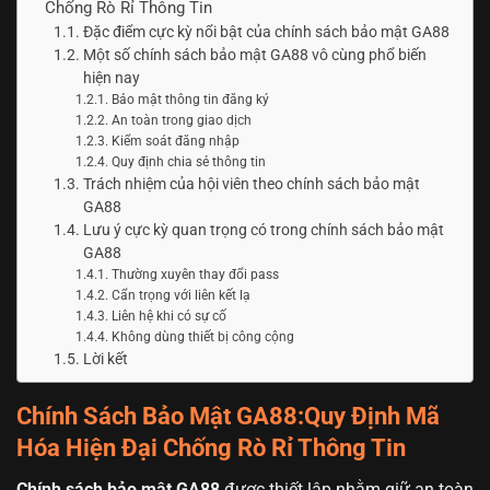
Chống Rò Rỉ Thông Tin
Đặc điểm cực kỳ nổi bật của chính sách bảo mật GA88
Một số chính sách bảo mật GA88 vô cùng phổ biến
hiện nay
Bảo mật thông tin đăng ký
An toàn trong giao dịch
Kiểm soát đăng nhập
Quy định chia sẻ thông tin
Trách nhiệm của hội viên theo chính sách bảo mật
GA88
Lưu ý cực kỳ quan trọng có trong chính sách bảo mật
GA88
Thường xuyên thay đổi pass
Cẩn trọng với liên kết lạ
Liên hệ khi có sự cố
Không dùng thiết bị công cộng
Lời kết
Chính Sách Bảo Mật GA88:Quy Định Mã
Hóa Hiện Đại Chống Rò Rỉ Thông Tin
Chính sách bảo mật GA88
được thiết lập nhằm giữ an toàn