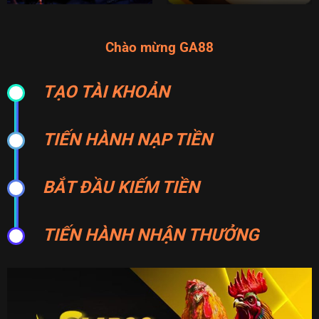
Chào mừng GA88
TẠO TÀI KHOẢN
TIẾN HÀNH NẠP TIỀN
BẮT ĐẦU KIẾM TIỀN
TIẾN HÀNH NHẬN THƯỞNG