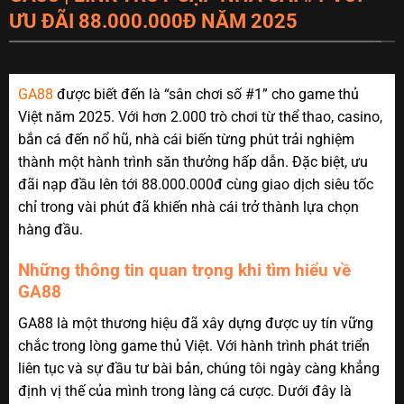
ƯU ĐÃI 88.000.000Đ NĂM 2025
GA88
được biết đến là “sân chơi số #1” cho game thủ
Việt năm 2025. Với hơn 2.000 trò chơi từ thể thao, casino,
bắn cá đến nổ hũ, nhà cái biến từng phút trải nghiệm
thành một hành trình săn thưởng hấp dẫn. Đặc biệt, ưu
đãi nạp đầu lên tới 88.000.000đ cùng giao dịch siêu tốc
chỉ trong vài phút đã khiến nhà cái trở thành lựa chọn
hàng đầu.
Những thông tin quan trọng khi tìm hiểu về
GA88
GA88 là một thương hiệu đã xây dựng được uy tín vững
chắc trong lòng game thủ Việt. Với hành trình phát triển
liên tục và sự đầu tư bài bản, chúng tôi ngày càng khẳng
định vị thế của mình trong làng cá cược. Dưới đây là