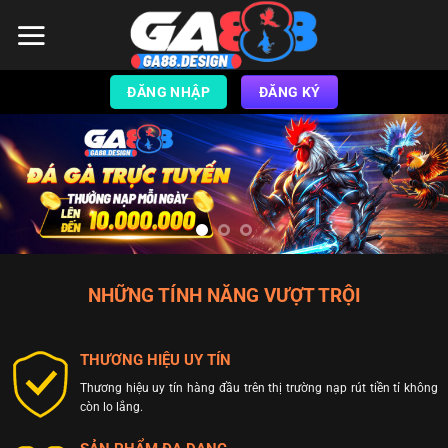
Bỏ
qua
nội
dung
ĐĂNG NHẬP
ĐĂNG KÝ
NHỮNG TÍNH NĂNG VƯỢT TRỘI
THƯƠNG HIỆU UY TÍN
Thương hiệu uy tín hàng đầu trên thị trường nạp rút tiền tỉ không
còn lo lắng.