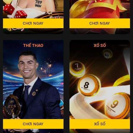
CHƠI NGAY
CHƠI NGAY
THỂ THAO
XỔ SỐ
CHƠI NGAY
XỔ SỐ